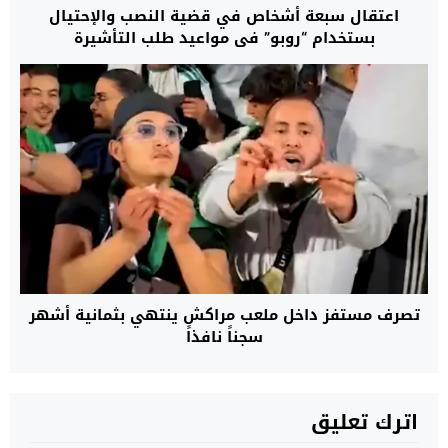
اعتقال سبعة أشخاص في قضية النصب والإحتيال
بستخدام “روبو” في مواعيد طلب التأشيرة
تصرف مستفز داخل ملعب مراكش ينتهي بثمانية أشهر
سجناً نافذاً
اترك تعليق