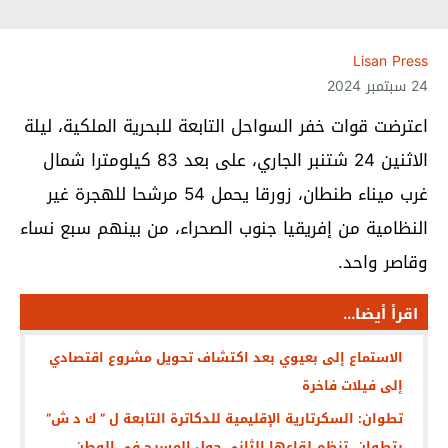
Lisan Press
24 سبتمبر 2024
اعترضت قوات خفر السواحل التابعة للبحرية الملكية، ليلة
الاثنين 24 شتنبر الجاري، على بعد 83 كيلومترا شمال
غرب ميناء طنطان، زورقا يحمل 54 مرشحا للهجرة غير
النظامية من إفريقيا جنوب الصحراء، من بينهم سبع نساء
وقاصر واحد.
اقرأ أيضا...
الاستماع إلى بعيوي بعد اكتشاف تحويل مشروع اقتصادي
إلى فيلات فاخرة
تطوان: السكرتارية الإقليمية للدكاترة التابعة ل ” ك د ش”
بتطوان تنظم لقاءها الثاني حول المسرح في الوطن