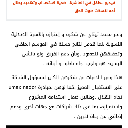
فيديو ..طفل في العاشرة.. ضحية اغــ.تصــ.اب وتهديد يطال
أمه لتسكت صوت الحق
وعبر محمد تيتاي عن شكره و إعتزازه بالأسرة الهلالية
النسوية ،لما قدمن نتائج حسنة في الموسم الماضي
وتحقيقهن للصعود .وبأن دعم الفريق ولو بالشي
البسيط هو واجب تجاه ناظور و أبنائه .
هذا وعبر اللاعبات عن شكرهن الكبير لمسؤول الشركة
على الاستقبال المميز .كما نوهن بمبادرة lumax nador
تجاه الهلال .وطالبن ضمان استدامة المشروع
واستمراره، بما في ذلك شراكات مع جهات أخرى ودعم
إضافي من رعاة آخرين .