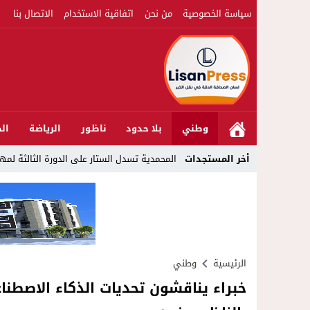
سياسة الخصوصية
من نحن
اتفاقية الاستخدام
الاتصال بنا
وطني
بلا حدود
ناظور
الرياضة
الج
22:51
أخر المستجدات
المحمدية تسدل الستار على الدورة الثالثة لمهرجان العيطة المرساو
الرئيسية
وطني
خبراء يناقشون تحديات الذكاء الاصطن