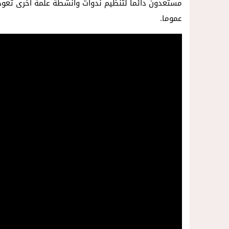
مستعدون دائما لتنظيم ندوات وأنشطة علمة أخرى تعود ب
عموما.