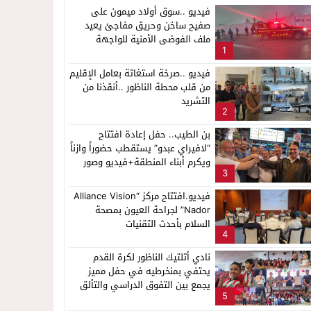
فيديو ..سوق أولاد ميمون على
صفيح ساخن وحريق مفاجئ يعيد
ملف الفوضى الأمنية للواجهة
1
فيديو ..صرخة استغاثة بعامل الإقليم
من قلب محطة الناظور ..أنقذنا من
التشريد
2
بن الطيب.. حفل إعادة افتتاح
“لافيراي عبدو” يستقطب حضوراً وازناً
ويكرم أبناء المنطقة+فيديو وصور
3
فيديو.افتتاح مركز “Alliance Vision
Nador” لجراحة العيون بمصحة
السلام بأحدث التقنيات
4
نادي أتلتيك الناظور لكرة القدم
يحتفي بمنخرطيه في حفل مميز
يجمع بين التفوق الدراسي والتألق
5
الرياضي