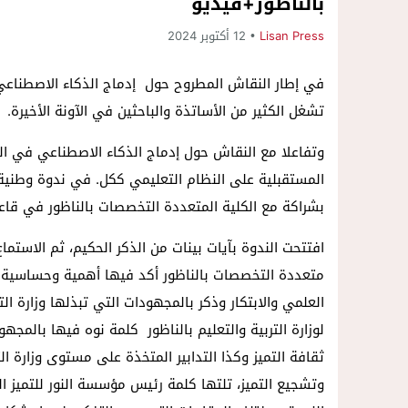
بالناظور+فيديو
Lisan Press
12 أكتوبر 2024
في إطار النقاش المطروح حول إدماج الذكاء الاصطناعي 
تشغل الكثير من الأساتذة والباحثين في الآونة الأخيرة.
وتفاعلا مع النقاش حول إدماج الذكاء الاصطناعي في التع
المستقبلية على النظام التعليمي ككل. في ندوة وطنية
بشراكة مع الكلية المتعددة التخصصات بالناظور في قاع
افتتحت الندوة بآيات بينات من الذكر الحكيم، ثم الاستم
متعددة التخصصات بالناظور أكد فيها أهمية وحساسية ال
العلمي والابتكار وذكر بالمجهودات التي تبذلها وزارة ا
لوزارة التربية والتعليم بالناظور كلمة نوه فيها بالمج
ثقافة التميز وكذا التدابير المتخذة على مستوى وزارة الت
وتشجيع التميز، تلتها كلمة رئيس مؤسسة النور للتمي