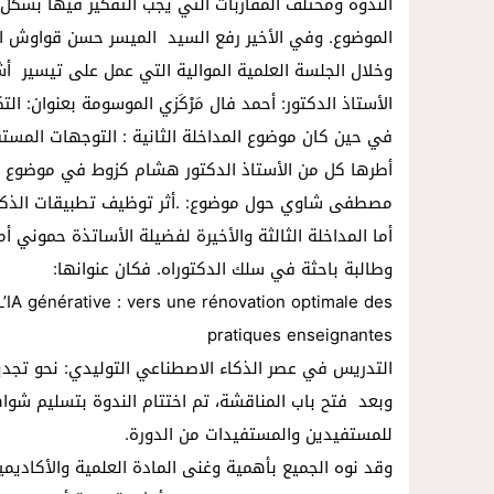
الندوة ومختلف المقاربات التي يجب التفكير فيها بشكل
الموضوع. وفي الأخير رفع السيد الميسر حسن قواوش ال
وخلال الجلسة العلمية الموالية التي عمل على تيسير أش
الأستاذ الدكتور: أحمد فال مَرْكَزي الموسومة بعنوان: ال
في حين كان موضوع المداخلة الثانية : التوجهات المستق
أطرها كل من الأستاذ الدكتور هشام كزوط في موضوع ال
مصطفى شاوي حول موضوع: .أثر توظيف تطبيقات الذكاء 
أما المداخلة الثالثة والأخيرة لفضيلة الأساتذة حموني أ
وطالبة باحثة في سلك الدكتوراه. فكان عنوانها:
) L’IA générative : vers une rénovation optimale des
pratiques enseignantes
التدريس في عصر الذكاء الاصطناعي التوليدي: نحو تجديد
وبعد فتح باب المناقشة، تم اختتام الندوة بتسليم شوا
للمستفيدين والمستفيدات من الدورة.
وقد نوه الجميع بأهمية وغنى المادة العلمية والأكاديم