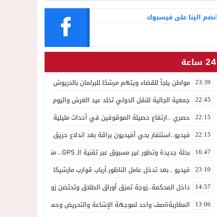
نضم الينا على فيسبوك
24 ساعة
مواطن يلجأ للقضاء ويتهم مرشحًا للبرلمان بالدريوش بالاستيلاء على 22 مليون سنتيم
23:39
جمعية الجالية للنقل الدولي تخلد عيد العرش واليوم الوطني للمهاجر بح
22:45
حصري ..ارتفاع حصيلة الموقوفين في أحداث مليلية إلى 82 شخصًا وتحقيقات تقود إلى متابعات جنائية ثقيلة
22:15
فيديو..استنفار بحي أفيديون براقة بعد اندلاع حريق داخل ضيعة فلاحية
22:15
بحلة جديدة وتطور غير مسبوق عبر تقنية الـ GPS.. منصة “مرحباناظور” تعزز مكانتها كوجهة أولى لسكان إقليمي الناظور والدريوش
16:47
فيديو ..بعد تدخل عامل الناظور.أرباب قوارب مارشيكا يعلقون احتجاجهم وي
23:10
داخل المحكمة..زوجة تمزق أوراق الطلاق وتحتضن زوجها في لحظة أعاد
14:57
المغاربةةصف واحد لموجهة الإشاعة والتحريض وحملات التضليل
13:06