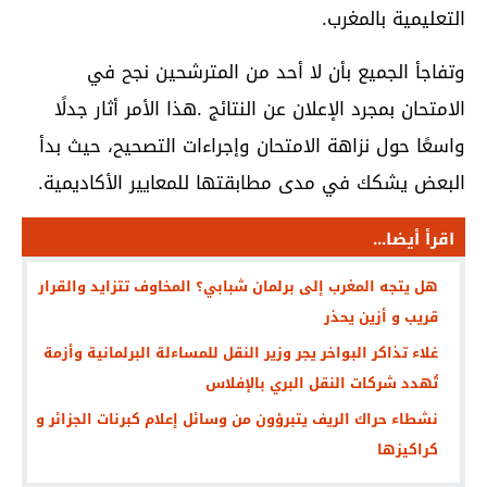
التعليمية بالمغرب.
وتفاجأ الجميع بأن لا أحد من المترشحين نجح في
الامتحان بمجرد الإعلان عن النتائج .هذا الأمر أثار جدلًا
واسعًا حول نزاهة الامتحان وإجراءات التصحيح، حيث بدأ
البعض يشكك في مدى مطابقتها للمعايير الأكاديمية.
اقرأ أيضا...
هل يتجه المغرب إلى برلمان شبابي؟ المخاوف تتزايد والقرار
قريب و أزين يحذر
غلاء تذاكر البواخر يجر وزير النقل للمساءلة البرلمانية وأزمة
تُهدد شركات النقل البري بالإفلاس
نشطاء حراك الريف يتبرؤون من وسائل إعلام كبرنات الجزائر و
كراكيزها