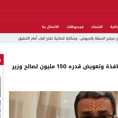
الية
اقتصاد
فيديوهات
الاتصال بنا
مرشح السنبلة بالدريوش.. وشكاية قضائية تفتح الباب أمام التحقيق
و
دريوش بالاستيلاء على 22 مليون سنتيم
إدانة المهداوي بالحبس سنة ونصف نافذة وتعويض قدره 150 مليون لصالح وزير
 العرش واليوم الوطني للمهاجر بحفل وطني بالناظور
ات تقود إلى متابعات جنائية ثقيلة
د اندلاع حريق داخل ضيعة فلاحية
لناظور والدريوش
قوارب مارشيكا يعلقون احتجاجهم ويختارون الحوار خدمةً لمصلحة الإقليم