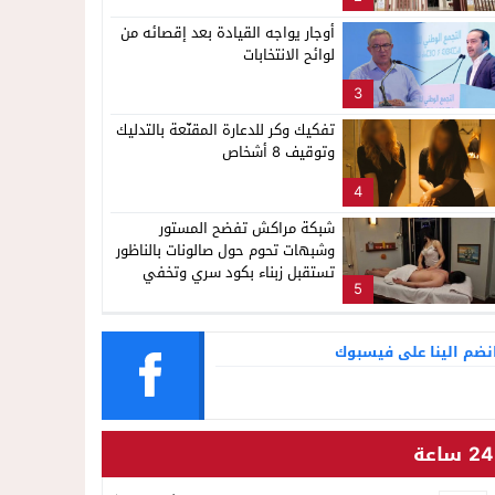
ناظور
لإشاعة والتحريض وحملات التضليل
أوجار يواجه القيادة بعد إقصائه من
لوائح الانتخابات
3
تفكيك وكر للدعارة المقنّعة بالتدليك
وتوقيف 8 أشخاص
4
شبكة مراكش تفضح المستور
وشبهات تحوم حول صالونات بالناظور
تستقبل زبناء بكود سري وتخفي
5
أنشطة مشبوهة خلف واجهات
التجميل
نضم الينا على فيسبوك
24 ساعة