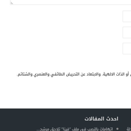
أو الذات الالهية. والابتعاد عن التحريض الطائفي والعنصري والشتائم.
احدث المقالات
لة
اتهامات بالنصب في ملف “فيزا” تلاحق مرشح...