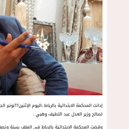
14:57
داخل المحكمة..زوجة تمزق أوراق الط
إدانت المحكمة
لصالح وزير العدل عبد اللطيف وهبي .