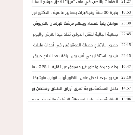
اتهامات بالنصب في ملف “فيزا” تلاحق مرشح السنبلة بالدريوش.. وشكاية
21:27
بخبرة 30 سنة وتجهيزات بمعايير عالمية ..الدكتور نورالدين صبار يفتتح عيادته المتخصصة في جراحة العظام بالناظور
18:53
مواطن يلجأ للقضاء ويتهم مرشحًا للبرلمان بالدريوش بالاستيلاء على 22 مليون سنتيم
23:39
جمعية الجالية للنقل الدولي تخلد عيد العرش واليوم الوطني للمهاجر بح
22:45
حصري ..ارتفاع حصيلة الموقوفين في أحداث مليلية إلى 82 شخصًا وتحقيقات تقود إلى متابعات جنائية ثقيلة
22:15
فيديو..استنفار بحي أفيديون براقة بعد اندلاع حريق داخل ضيعة فلاحية
22:15
بحلة جديدة وتطور غير مسبوق عبر تقنية الـ GPS.. منصة “مرحباناظور” تعزز مكانتها كوجهة أولى لسكان إقليمي الناظور والدريوش
16:47
فيديو ..بعد تدخل عامل الناظور.أرباب قوارب مارشيكا يعلقون احتجاجهم وي
23:10
داخل المحكمة..زوجة تمزق أوراق الطلاق وتحتضن زوجها في لحظة أعاد
14:57
المغاربةةصف واحد لموجهة الإشاعة والتحريض وحملات التضليل
13:06
أكثر من 45 ألف متفرج يسدلون الستار على دورة استثنائية للمهرجان المتوسطي بالناظور
12:54
المحمدية تسدل الستار على الدورة الثالثة لمهرجان العيطة المرساوية
22:51
توقيف المشتبه فيه في سرقة عدد من المنازل بحي عاريض بالناظور
22:42