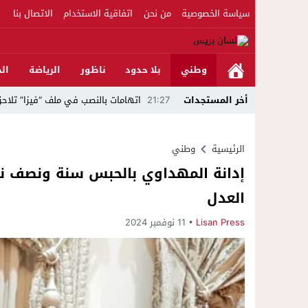
سياسة الخصوصية
من نحن
اتفاقية الاستخدام
الاتصال بنا
وطني
بلا حدود
ناظور
الرياضة
الج
أخر المستجدات
21:27
اتهامات بالنصب في ملف “فيزا” تلاحق 
18:53
بخبرة 30 سنة وتجهيزات بمعايير عالمية ..الدكتور نورالدين صبار يفتتح عيادته المتخصصة في جراحة العظام بالناظور
الرئيسية
وطني
23:39
مواطن يلجأ للقضاء ويتهم مرشحًا للبرلمان بال
22:45
جمعية الجالية للنقل الدولي تخلد عيد
العدل
22:15
حصري ..ارتفاع حصيلة الموقوفين في أحداث مليلية إلى 82 شخصًا وتحقيق
Lisan Press
11 نوفمبر 2024
22:15
فيديو..استنفار بحي أفيديون براقة بع
16:47
بحلة جديدة وتطور غير مسبوق عبر تقنية الـ GPS.. منصة “مرحباناظور” تعزز مكانتها كوجهة أولى لسكان إقليمي ا
23:10
فيديو ..بعد تدخل عامل الناظور.أرباب 