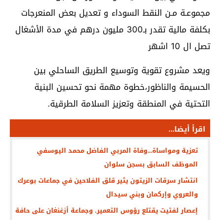
مجموعـة مـن النقط السوداء و تعديل بعض المنعرجات
بكلفة مالية تقدر بـ300 مليون درهم في مدة الأشغال
تصل ال 10 اشهر
ويعد مشروع تقوية وتوسيع الطريق الساحلي بين
الحسيمة والناظور،خطوة مهمة نحو تحسين البنية
التحتية في المنطقة وتعزيز السلامة الطرقية.
اقرأ أيضا...
تعزية ومواساة…وفاة المربي الفاضل محمد اليوسفي
الموظف السابق بسجن سلوان
انتشار سرقات الزيتون يثير قلق الفلاحين في جماعات بوعرك
والعروي وإركمان وبني سيدال
إعصار لفتيت يقتلع رؤوس التعمير. وجماعة أزغنغان على حافة