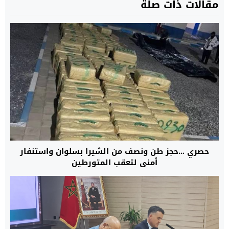
مقالات ذات صلة
حصري …حجز طن ونصف من الشيرا بسلوان واستنفار
أمني لتعقب المتورطين