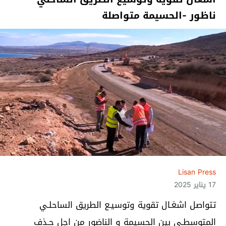
ناظور -الحسيمة متواصلة
Lisan Press
17 يناير 2025
تتواصل اشغـال تقوية وتوسيـع الطريق الساحلـي
المتوسطـي بين الحسيمة و الناضور من اجل حـذف