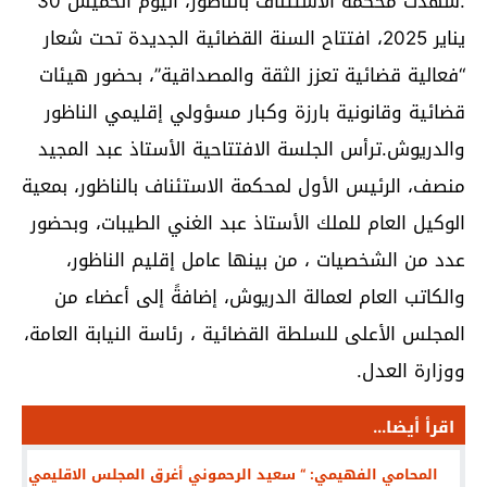
.شهدت محكمة الاستئناف بالناظور، اليوم الخميس 30
يناير 2025، افتتاح السنة القضائية الجديدة تحت شعار
“فعالية قضائية تعزز الثقة والمصداقية”، بحضور هيئات
قضائية وقانونية بارزة وكبار مسؤولي إقليمي الناظور
والدريوش.ترأس الجلسة الافتتاحية الأستاذ عبد المجيد
منصف، الرئيس الأول لمحكمة الاستئناف بالناظور، بمعية
الوكيل العام للملك الأستاذ عبد الغني الطيبات، وبحضور
عدد من الشخصيات ، من بينها عامل إقليم الناظور،
والكاتب العام لعمالة الدريوش، إضافةً إلى أعضاء من
المجلس الأعلى للسلطة القضائية ، رئاسة النيابة العامة،
ووزارة العدل.
اقرأ أيضا...
المحامي الفهيمي: “ سعيد الرحموني أغرق المجلس الاقليمي