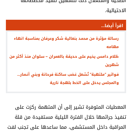
الصحية واستغلال ذلك لتسهيل تنفيذ مخططاتها
الاحتيالية.
اقرأ أيضا...
رسالة مؤثرة من محمد بنعالية شكر وعرفان بمناسبة انهاء
مهامه
ظلام دامس يخيم على حديقة بالعمران – سلوان منذ أكثر من
شهرين
فواتير “ملتهبة” تُشعل غضب ساكنة فرحانة وبني أنصار…
والمجلس يدخل على الخط بلهجة نارية
المعطيات المتوفرة تشير إلى أن المتهمة ركزت على
تنفيذ جرائمها خلال الفترة الليلية مستفيدة من قلة
المراقبة داخل المستشفى، مما ساعدها على تجنب لفت