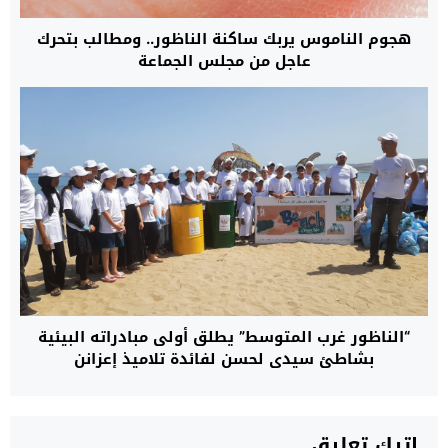
هجوم الناموس يربك ساكنة الناظور.. ومطالب بتحرك
عاجل من مجلس الجماعة
“الناظور غرب المتوسط” يطلق أولى مبادراته البيئية
بشاطئ سيدي لحسن لفائدة تلاميذ إعزانن
اترك تعليق