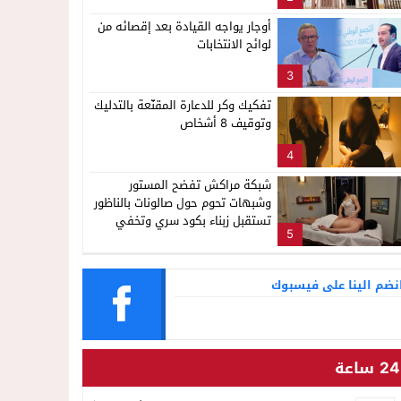
ناظور
لإشاعة والتحريض وحملات التضليل
أوجار يواجه القيادة بعد إقصائه من
لوائح الانتخابات
3
تفكيك وكر للدعارة المقنّعة بالتدليك
وتوقيف 8 أشخاص
4
شبكة مراكش تفضح المستور
وشبهات تحوم حول صالونات بالناظور
تستقبل زبناء بكود سري وتخفي
5
أنشطة مشبوهة خلف واجهات
التجميل
نضم الينا على فيسبوك
24 ساعة