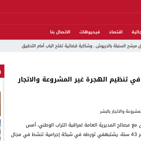
الية
اقتصاد
فيديوهات
الاتصال بنا
مرشح السنبلة بالدريوش.. وشكاية قضائية تفتح الباب أمام التحقيق
و
دريوش بالاستيلاء على 22 مليون سنتيم
 تنظيم الهجرة غير المشروعة والاتجار
 العرش واليوم الوطني للمهاجر بحفل وطني بالناظور
ات تقود إلى متابعات جنائية ثقيلة
د اندلاع حريق داخل ضيعة فلاحية
لناظور والدريوش
 مع مصالح المديرية العامة لمراقبة التراب الوطني، أمس
قوارب مارشيكا يعلقون احتجاجهم ويختارون الحوار خدمةً لمصلحة الإقليم
الخميس 20 فبراير الجاري، منتوقيف شخص يبلغ من العمر 43 سنة، يشتبهفي تورطه في شبكة إجرامية تنشط في مجال