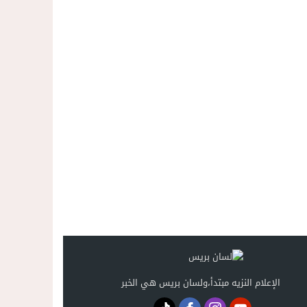
حصري ..إحالة 50 موقوفاً على سجن سلوان على خلفية أحداث معبر مليلية ومتابعات بتهم جنائية وجنحية ثقيلة
22:39
خلاف حول اللائحة الجهوية يُسقط ترشح محمد رشيد..وقيادة PPSتفقد أحد أبرز وجوهها بالناظور
21:13
الإعلام النزيه مبتدأ،ولسان بريس هي الخبر