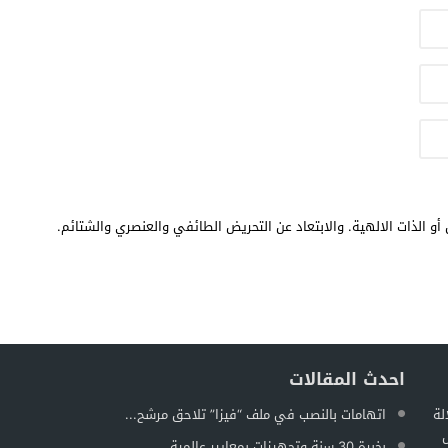
أو الذات الالهية. والابتعاد عن التحريض الطائفي والعنصري والشتائم.
احدث المقالات
لة
اتهامات بالنصب في ملف “فيزا” تلاحق مرشح...
ل
بخبرة 30 سنة وتجهيزات بمعايير عالمية...