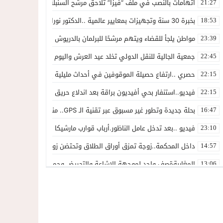
اتهامات بالنصب في ملف “فيزا” تلاحق مرشح السنبلة بالدريوش.. وشكاية
21:27
بخبرة 30 سنة وتجهيزات بمعايير عالمية ..الدكتور نورالدين صبار يفتتح عيادته المتخصصة في جراحة العظام بالناظور
18:53
مواطن يلجأ للقضاء ويتهم مرشحًا للبرلمان بالدريوش بالاستيلاء على 22 مليون سنتيم
23:39
جمعية الجالية للنقل الدولي تخلد عيد العرش واليوم الوطني للمهاجر بح
22:45
حصري ..ارتفاع حصيلة الموقوفين في أحداث مليلية إلى 82 شخصًا وتحقيقات تقود إلى متابعات جنائية ثقيلة
22:15
فيديو..استنفار بحي أفيديون براقة بعد اندلاع حريق داخل ضيعة فلاحية
22:15
بحلة جديدة وتطور غير مسبوق عبر تقنية الـ GPS.. منصة “مرحباناظور” تعزز مكانتها كوجهة أولى لسكان إقليمي الناظور والدريوش
16:47
فيديو ..بعد تدخل عامل الناظور.أرباب قوارب مارشيكا يعلقون احتجاجهم وي
23:10
داخل المحكمة..زوجة تمزق أوراق الطلاق وتحتضن زوجها في لحظة أعاد
14:57
المغاربةةصف واحد لموجهة الإشاعة والتحريض وحملات التضليل
13:06
أكثر من 45 ألف متفرج يسدلون الستار على دورة استثنائية للمهرجان المتوسطي بالناظور
12:54
المحمدية تسدل الستار على الدورة الثالثة لمهرجان العيطة المرساوية
22:51
توقيف المشتبه فيه في سرقة عدد من المنازل بحي عاريض بالناظور
22:42