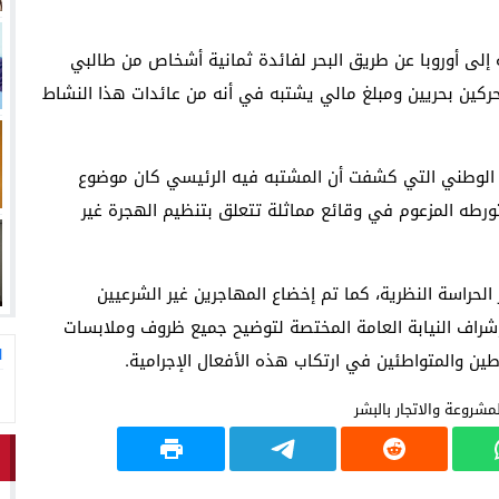
لاق وتحتضن زوجها في لحظة أعادت الأمل
13:06
المغاربةةصف واحد لموجهة ا
إلى أوروبا عن طريق البحر لفائدة ثمانية أشخاص من طالبي
ركين بحريين ومبلغ مالي يشتبه في أنه من عائدات هذا النشاط
من الوطني التي كشفت أن المشتبه فيه الرئيسي كان موضوع
رطه المزعوم في وقائع مماثلة تتعلق بتنظيم الهجرة غير
لحراسة النظرية، كما تم إخضاع المهاجرين غير الشرعيين
شراف النيابة العامة المختصة لتوضيح جميع ظروف وملابسات
ا
رطين والمتواطئين في ارتكاب هذه الأفعال الإجرامية.