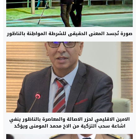
صورة تُجسد المعنى الحقيقي للشرطة المواطِنة بالناظور
الامين الاقليمي لحزر الاصالة والمعاصرة بالناظور ينفي
اشاعة سحب التزكية من الاخ محمد المومني ويؤكد
التمسك ببلاغ الامانة الاقليمية الصادر بتاريخ 7 ماي 2026