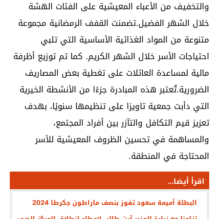
والتخفيف من الأعباء المعيشية على الفئات الهشة
خلال الشهر الفضيل.تضمنت القفف الرمضانية مجموعة
متنوعة من المواد الغذائية الأساسية التي تلبي
احتياجات الأسر خلال الشهر الكريم. كما تم توزيع أظرفة
مالية لمساعدة العائلات على تغطية بعض المصاريف
الضرورية.تُعتبر هذه المبادرة جزءًا من الأنشطة الخيرية
التي دأبت جمعية تاويزا على تنظيمها سنويًا، بهدف
تعزيز قيم التكافل والتآزر بين أفراد المجتمع،
والمساهمة في تحسين الظروف المعيشية للأسر
المحتاجة في المنطقة.
اقرأ أيضا...
البطلة أميمة سعود تفوز بنصف ماراطون جكرطا 2024
تزامنا مع زيارة الوزير آيت طالب لإعطاء إنطلاق المركز الصحي