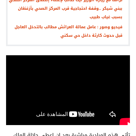
ببني شيكر ..وقفة احتجاجية قرب المركز الصحي بأزغنغان
بسبب غياب طبيب
فيديو وصور : عامل عمالة العرائش مطالب بالتدخل العاجل
قبل حدوث كارثة داخل حي سكني
تأتي هذه المبادرة مباشرة بعد ان اعطى جلالة الملك