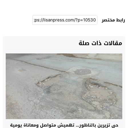
رابط مختصر
مقالات ذات صلة
حي تزيرين بالناظور… تهميش متواصل ومعاناة يومية