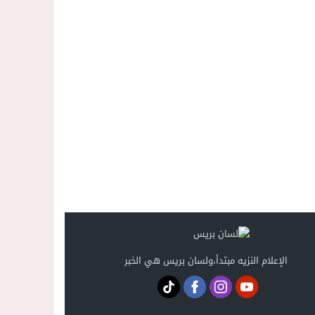
وزارة الداخلية تكشف بالأرقام: 40 ألف محاولة اقتحام نحو سبتة و1135 نحو مليلية.وشبكات التضليل والاتجار بالبشر في قفص الاتهام
21:05
حضور جماهيري قياسي في افتتاح المهرجان المتوسطي.والأنظار تتجه 
20:58
الإعلام النزيه مبتدأ،ولسان بريس هي الخبر