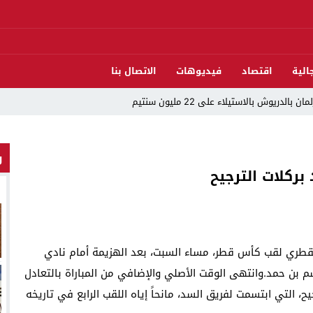
الية
اقتصاد
فيديوهات
الاتصال بنا
دريوش بالاستيلاء على 22 مليون سنتيم
 العرش واليوم الوطني للمهاجر بحفل وطني بالناظور
و
ات تقود إلى متابعات جنائية ثقيلة
ركلات الترجيح
د اندلاع حريق داخل ضيعة فلاحية
لناظور والدريوش
قوارب مارشيكا يعلقون احتجاجهم ويختارون الحوار خدمةً لمصلحة الإقليم
قطري لقب كأس قطر، مساء السبت، بعد الهزيمة أمام نادي
لاق وتحتضن زوجها في لحظة أعادت الأمل
13:06
المغاربةةصف واحد لموجهة ا
م بن حمد.وانتهى الوقت الأصلي والإضافي من المباراة بالتعادل
22:51
المحمدية تسدل الست
ات الترجيح، التي ابتسمت لفريق السد، مانحاً إياه اللقب الرابع في تاريخه