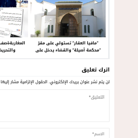
“مافيا العقار” تستولي على مقرّ
المغاربةةصف 
“محكمة أصيلة” والقضاء يدخل على
والتحريض
الخط
اترك تعليق
لن يتم نشر عنوان بريدك الإلكتروني.
الحقول الإلزامية مشار إليها 