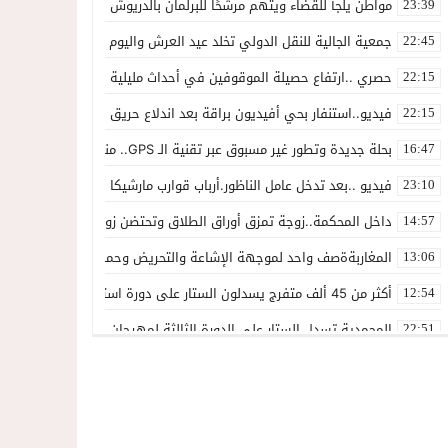
مواطن يلجأ للقضاء ويتهم مرشحًا للبرلمان بالدريوش بالاستيلاء على 22 مليون سنتيم
23:39
جمعية الجالية للنقل الدولي تخلد عيد العرش واليوم الوطني للمهاجر بح
22:45
حصري ..ارتفاع حصيلة الموقوفين في أحداث مليلية إلى 82 شخصًا وتحقيقات تقود إلى متابعات جنائية ثقيلة
22:15
فيديو..استنفار بحي أفيديون براقة بعد اندلاع حريق داخل ضيعة فلاحية
22:15
بحلة جديدة وتطور غير مسبوق عبر تقنية الـ GPS.. منصة “مرحباناظور” تعزز مكانتها كوجهة أولى لسكان إقليمي الناظور والدريوش
16:47
فيديو ..بعد تدخل عامل الناظور.أرباب قوارب مارشيكا يعلقون احتجاجهم وي
23:10
داخل المحكمة..زوجة تمزق أوراق الطلاق وتحتضن زوجها في لحظة أعاد
14:57
المغاربةةصف واحد لموجهة الإشاعة والتحريض وحملات التضليل
13:06
أكثر من 45 ألف متفرج يسدلون الستار على دورة استثنائية للمهرجان المتوسطي بالناظور
12:54
المحمدية تسدل الستار على الدورة الثالثة لمهرجان العيطة المرساوية
22:51
توقيف المشتبه فيه في سرقة عدد من المنازل بحي عاريض بالناظور
22:42
حصري ..إحالة 50 موقوفاً على سجن سلوان على خلفية أحداث معبر مليلية ومتابعات بتهم جنائية وجنحية ثقيلة
22:39
خلاف حول اللائحة الجهوية يُسقط ترشح محمد رشيد..وقيادة PPSتفقد أحد أبرز وجوهها بالناظور
21:13