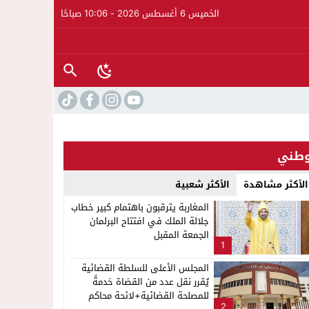
الخميس 6 أغسطس 2026 - 10:06 صباحًا
طني
الأكثر مشاهدة
الأكثر شعبية
المغاربة يترقبون باهتمام كبير خطاب
جلالة الملك في افتتاح البرلمان
الجمعة المقبل
1
لإشاعة والتحريض وحملات التضليل
المجلس الأعلى للسلطة القضائية
يُقرر نقل عدد من القضاة خدمةً
ار على الدورة الثالثة لمهرجان العيطة المرساوية
للمصلحة القضائية+لائحة محاكم
2