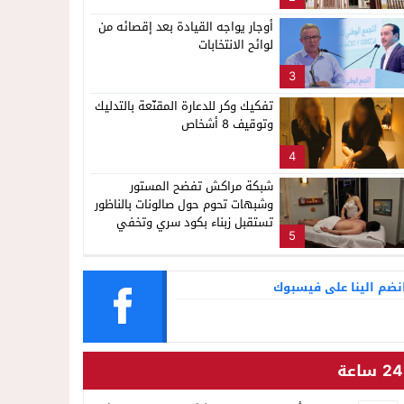
ناظور
أوجار يواجه القيادة بعد إقصائه من
لوائح الانتخابات
3
تفكيك وكر للدعارة المقنّعة بالتدليك
وتوقيف 8 أشخاص
4
شبكة مراكش تفضح المستور
وشبهات تحوم حول صالونات بالناظور
تستقبل زبناء بكود سري وتخفي
5
أنشطة مشبوهة خلف واجهات
التجميل
نضم الينا على فيسبوك
24 ساعة