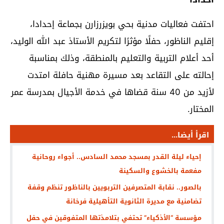
احتفت فعاليات مدنية بحي بويزرزارن بجماعة إحدادا،
إقليم الناظور، حفلًا مؤثرًا لتكريم الأستاذ عبد الله الوليد،
أحد أعلام التربية والتعليم بالمنطقة، وذلك بمناسبة
إحالته على التقاعد بعد مسيرة مهنية حافلة امتدت
لأزيد من 40 سنة قضاها في خدمة الأجيال بمدرسة عمر
المختار.
اقرأ أيضا...
إحياء ليلة القدر بمسجد محمد السادس.. أجواء روحانية
مفعمة بالخشوع والسكينة
بالصور.. نقابة المتصرفين التربويين بالناظور تنظم وقفة
تضامنية مع مديرة الثانوية التأهيلية فرخانة
مؤسسة “الأذكياء” تحتفي بتلامذتها المتفوقين في حفل