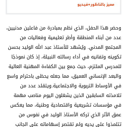
مميز بالناظور+فيديو
وحضر هذا الحفل، الذي نظم بمبادرة من فاعلين مدنيين،
عدد من أبناء المنطقة وأطر تعليمية وفعاليات من
المجتمع المدني. ويُشهد للأستاذ عبد الله الوليد بحسن
تكوينه وتفانيه في أداء رسالته النبيلة، إذ كان نموذجًا
للمدرس الملتزم، حيث جمع بين الكفاءة المهنية العالية
والبعد الإنساني العميق، مما جعله يحظى باحترام واسع
في الأوساط التربوية والاجتماعية.ويتقلد عدد من
تلامذته السابقين الذين يشغلون اليوم مناصب مهمة
في مؤسسات تشريعية واقتصادية وطنية، مما يعكس
عمق الأثر الذي تركه الأستاذ الوليد في نفوس من
تتلمذوا على يديه ولم تقتصر إسهاماته على الجانب