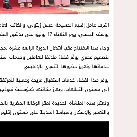
أشرف عامل إقليم الحسيمة، حسن زيتوني، والكاتب العام ل
يوسف الحسني، يوم الثلاثاء 17 يونيو، على تدشين المقر الجديد للوكالة الحضرية بالحسيمة، الكائن بمنطقة ميرادور.
وجاء هذا الافتتاح عقب أشغال الدورة الرابعة عشرة لمجلس
بتصميم عصري يوفّر فضاءً ملائمًا للعاملين وخدمات استق
خدماتها وتعزيز حضورها التنموي بالإقليمي.
يوفر هذا الفضاء خدمات استقبال مريحة وعملية للمرتف
إلى مستوى التطلعات، وتعزز مكانتها كمؤسسة نموذجية 
وتعتبر هذه المنشأة الجديدة لمقر الوكالة الحضرية بالح
والتعمير والإسكان وسياسة المدينة على مستوى إقليم 