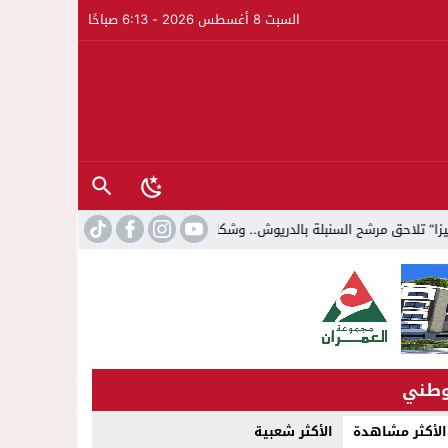
السبت 8 أغسطس 2026 - 6:13 صباحًا
ة قضائية تفتح الباب أمام التحقيق
18:53
بخبرة 30 سنة وتجهيزات بمعايير عالمية ..الدكتور نورالدين صبار يفتتح عيادته المتخصصة في جراحة العظام بالناظور
طني
الأكثر مشاهدة
الأكثر شعبية