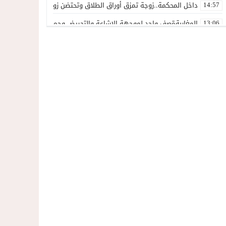
داخل المحكمة..زوجة تمزق أوراق الطلاق وتحتضن زوجها في لحظة أعاد
14:57
المغاربةةصف واحد لموجهة الإشاعة والتحريض وحملات التضليل
13:06
أكثر من 45 ألف متفرج يسدلون الستار على دورة استثنائية للمهرجان المتوسطي بالناظور
12:54
المحمدية تسدل الستار على الدورة الثالثة لمهرجان العيطة المرساوية
22:51
توقيف المشتبه فيه في سرقة عدد من المنازل بحي عاريض بالناظور
22:42
حصري ..إحالة 50 موقوفاً على سجن سلوان على خلفية أحداث معبر مليلية ومتابعات بتهم جنائية وجنحية ثقيلة
22:39
خلاف حول اللائحة الجهوية يُسقط ترشح محمد رشيد..وقيادة PPSتفقد أحد أبرز وجوهها بالناظور
21:13