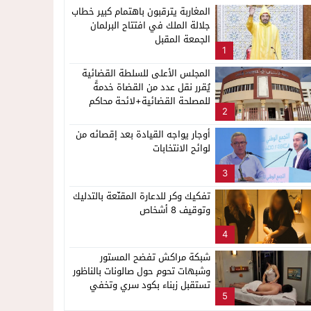
المغاربة يترقبون باهتمام كبير خطاب
جلالة الملك في افتتاح البرلمان
الجمعة المقبل
1
المجلس الأعلى للسلطة القضائية
يُقرر نقل عدد من القضاة خدمةً
للمصلحة القضائية+لائحة محاكم
2
ناظور
أوجار يواجه القيادة بعد إقصائه من
لوائح الانتخابات
3
تفكيك وكر للدعارة المقنّعة بالتدليك
وتوقيف 8 أشخاص
4
شبكة مراكش تفضح المستور
وشبهات تحوم حول صالونات بالناظور
تستقبل زبناء بكود سري وتخفي
5
أنشطة مشبوهة خلف واجهات