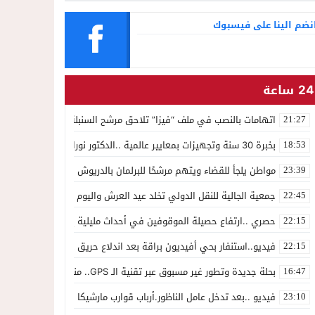
التجميل
نضم الينا على فيسبوك
24 ساعة
اتهامات بالنصب في ملف “فيزا” تلاحق مرشح السنبلة بالدريوش.. وشكاية
21:27
بخبرة 30 سنة وتجهيزات بمعايير عالمية ..الدكتور نورالدين صبار يفتتح عيادته المتخصصة في جراحة العظام بالناظور
18:53
مواطن يلجأ للقضاء ويتهم مرشحًا للبرلمان بالدريوش بالاستيلاء على 22 مليون سنتيم
23:39
جمعية الجالية للنقل الدولي تخلد عيد العرش واليوم الوطني للمهاجر بح
22:45
حصري ..ارتفاع حصيلة الموقوفين في أحداث مليلية إلى 82 شخصًا وتحقيقات تقود إلى متابعات جنائية ثقيلة
22:15
فيديو..استنفار بحي أفيديون براقة بعد اندلاع حريق داخل ضيعة فلاحية
22:15
بحلة جديدة وتطور غير مسبوق عبر تقنية الـ GPS.. منصة “مرحباناظور” تعزز مكانتها كوجهة أولى لسكان إقليمي الناظور والدريوش
16:47
فيديو ..بعد تدخل عامل الناظور.أرباب قوارب مارشيكا يعلقون احتجاجهم وي
23:10