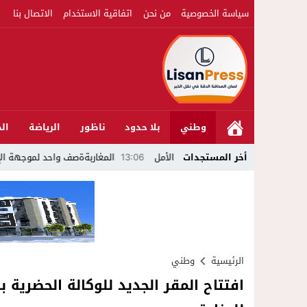
سياسة الخصوصية
من نحن
اتفاقية الاستخدام
الاتصال بنا
وطني
بلا حدود
ناظور
الرياضة
الج
13:06
أخر المستجدات
المغاربةةصف واحد لموجهة الإشاعة والتحريض وحملات التضليل
الرئيسية
وطني
افتتاح المقر الجديد للوكالة الحضرية 