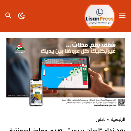
الرئيسية
»
ناظور
بعد نداء “لسان بريس”.. هدم حواجز إسمنتية