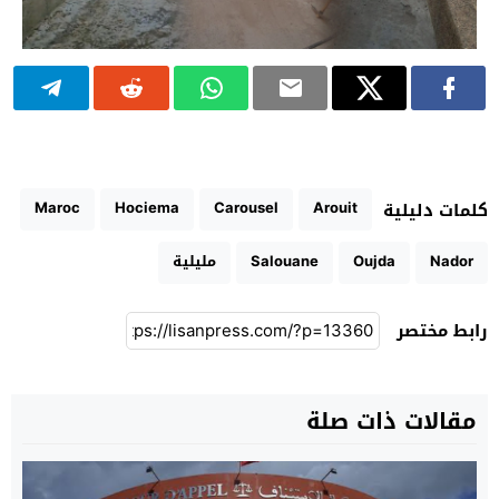
Maroc
Hociema
Carousel
Arouit
كلمات دليلية
Nador
Oujda
Salouane
مليلية
رابط مختصر
مقالات ذات صلة