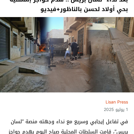
بحي أولاد لحسن بالناظور+فيديو
Lisan Press
1 يوليو 2025
في تفاعل إيجابي وسريع مع نداء وجهته منصة “لسان
بريس”، قامت السلطات المحلية صباح اليوم بهدم حواجز