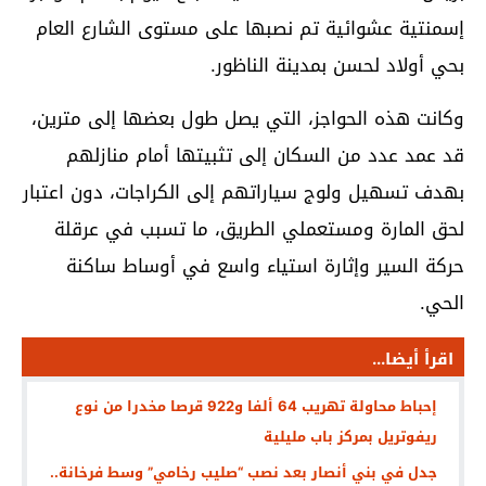
إسمنتية عشوائية تم نصبها على مستوى الشارع العام
بحي أولاد لحسن بمدينة الناظور.
وكانت هذه الحواجز، التي يصل طول بعضها إلى مترين،
قد عمد عدد من السكان إلى تثبيتها أمام منازلهم
بهدف تسهيل ولوج سياراتهم إلى الكراجات، دون اعتبار
لحق المارة ومستعملي الطريق، ما تسبب في عرقلة
حركة السير وإثارة استياء واسع في أوساط ساكنة
الحي.
اقرأ أيضا...
إحباط محاولة تهريب 64 ألفا و922 قرصا مخدرا من نوع
ريفوتريل بمركز باب مليلية
جدل في بني أنصار بعد نصب “صليب رخامي” وسط فرخانة..