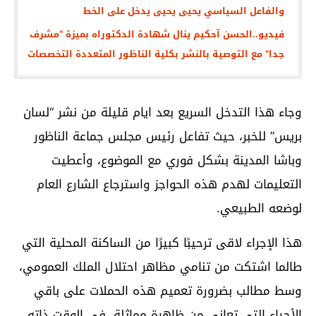
والفاعل السياسي يحيى يحيى يدخل على الخط
فيديو..الحسن آحكيم ينال شهادة الدكتوراه بميزة “مشرف
جدا” مع التوصية بالنشر بكلية الناظور المتعددة التخصصات
وجاء هذا التدخل السريع بعد ايام قليلة من نشر “لسان
بريس” للخبر، حيث تفاعل رئيس مجلس جماعة الناظور
وباشا المدينة بشكل فوري مع الموضوع، وأعطيت
التعليمات لهدم هذه الحواجز واسترجاع الشارع العام
لوضعه الطبيعي.
هذا الإجراء لاقى ترحيبًا كبيرًا من الساكنة المحلية التي
طالما اشتكت من تنامي مظاهر احتلال الملك العمومي،
وسط مطالب بضرورة تعميم هذه الحملات على باقي
الأحياء التي تعاني من ظاهرة مماثلة. في الوقت ذاته،