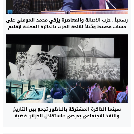
رسمياً.. حزب الأصالة والمعاصرة يزكي محمد المومني على
حساب مجعيط وكيلاً للائحة الحزب بالدائرة المحلية لإقليم
الناظور
سينما الذاكرة المشتركة بالناظور تجمع بين التاريخ
والنقد الاجتماعي بعرضي «استقلال الجزائر: قضية
مغربية» و«تشويش»