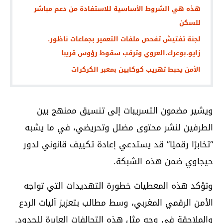
هذه هي الشروط الأساسية للاستفادة من دعم مباشر
للسكن
لجنة تفتيش تفحص ملفات التعمير بجماعات ناظور،
زايو،بوعرك،العروي وترقب سقوط رؤوس قريبا
الأمن يحبط تهريب كوكايين بمعبر الكركرات‎
ويشير مضمون التسريبات إلى تنسيق ممنهج بين
الطرفين لنشر محتوى مضلل وتحريضي، في ما يشبه
“تخابرًا رقميًا” قد يستدعي إعادة تكييف قانوني لدور
حيجاوي ضمن هذه الشبكة.
وتؤكد هذه المعطيات خطورة التهديدات التي تواجه
الأمن الرقمي المغربي، وسط مطالب بتعزيز آليات الردع
والملاحقة في وجه مثل هذه التحالفات العابرة للحدود.