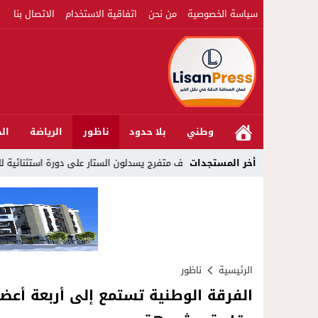
سياسة الخصوصية
من نحن
اتفاقية الاستخدام
الاتصال بنا
وطني
بلا حدود
ناظور
الرياضة
الج
12:54
أكثر من 45 ألف متفرج يسدلون الستار على دورة استثنائية للمهرجان المتوسطي بالناظور
أخر المستجدات
الرئيسية
ناظور
الفرقة الوطنية تستمع إلى أربعة أع