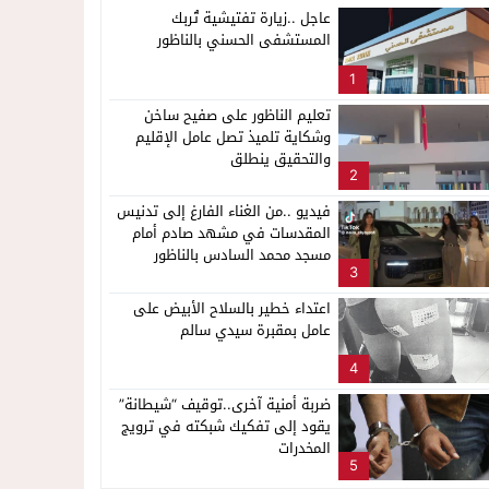
عاجل ..زيارة تفتيشية تُربك
المستشفى الحسني بالناظور
1
تعليم الناظور على صفيح ساخن
وشكاية تلميذ تصل عامل الإقليم
والتحقيق ينطلق
2
فيديو ..من الغناء الفارغ إلى تدنيس
المقدسات في مشهد صادم أمام
مسجد محمد السادس بالناظور
3
اعتداء خطير بالسلاح الأبيض على
عامل بمقبرة سيدي سالم
4
ضربة أمنية آخرى..توقيف “شيطانة”
يقود إلى تفكيك شبكته في ترويج
المخدرات
5