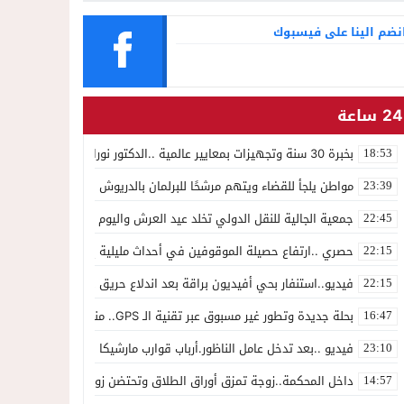
نضم الينا على فيسبوك
24 ساعة
بخبرة 30 سنة وتجهيزات بمعايير عالمية ..الدكتور نورالدين صبار يفتتح عيادته المتخصصة في جراحة العظام بالناظور
18:53
مواطن يلجأ للقضاء ويتهم مرشحًا للبرلمان بالدريوش بالاستيلاء على 22 مليون سنتيم
23:39
جمعية الجالية للنقل الدولي تخلد عيد العرش واليوم الوطني للمهاجر بح
22:45
حصري ..ارتفاع حصيلة الموقوفين في أحداث مليلية إلى 82 شخصًا وتحقيقات تقود إلى متابعات جنائية ثقيلة
22:15
فيديو..استنفار بحي أفيديون براقة بعد اندلاع حريق داخل ضيعة فلاحية
22:15
بحلة جديدة وتطور غير مسبوق عبر تقنية الـ GPS.. منصة “مرحباناظور” تعزز مكانتها كوجهة أولى لسكان إقليمي الناظور والدريوش
16:47
فيديو ..بعد تدخل عامل الناظور.أرباب قوارب مارشيكا يعلقون احتجاجهم وي
23:10
داخل المحكمة..زوجة تمزق أوراق الطلاق وتحتضن زوجها في لحظة أعاد
14:57