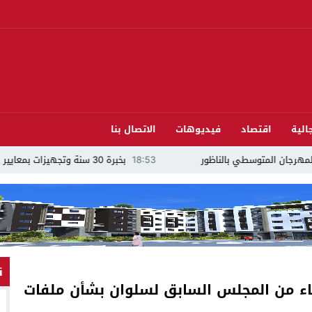
الية
اقتصاد
فيديوهات
الاتصال بنا
18:53
بخبرة 30 سنة وتجهيزات بمعايير عالمية ..الدكتور نورالدين صبار يفتتح عيادته المتخصصة في جراحة العظام بالناظور
ن
ضاء من المجلس السابق لسلوان بشأن ملفات