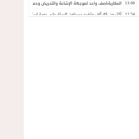
المغاربةةصف واحد لموجهة الإشاعة والتحريض وحملات التضليل
13:06
أكثر من 45 ألف متفرج يسدلون الستار على دورة استثنائية للمهرجان المتوسطي بالناظور
12:54
المحمدية تسدل الستار على الدورة الثالثة لمهرجان العيطة المرساوية
22:51
توقيف المشتبه فيه في سرقة عدد من المنازل بحي عاريض بالناظور
22:42
حصري ..إحالة 50 موقوفاً على سجن سلوان على خلفية أحداث معبر مليلية ومتابعات بتهم جنائية وجنحية ثقيلة
22:39
خلاف حول اللائحة الجهوية يُسقط ترشح محمد رشيد..وقيادة PPSتفقد أحد أبرز وجوهها بالناظور
21:13
وزارة الداخلية تكشف بالأرقام: 40 ألف محاولة اقتحام نحو سبتة و1135 نحو مليلية.وشبكات التضليل والاتجار بالبشر في قفص الاتهام
21:05