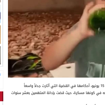
لاق وتحتضن زوجها في لحظة أعادت الأمل
13:06
المغاربةةصف واحد لموجهة ا
ا
أصدرت المحكمة الابتدائية ببنسليمان، زوال اليوم الاثنين 15 يونيو، أحكامها في القضية التي أثارت جدلاً واسعاً
ه في كونها مسكرة، حيث قضت بإدانة المتهمين بعشر سنوات