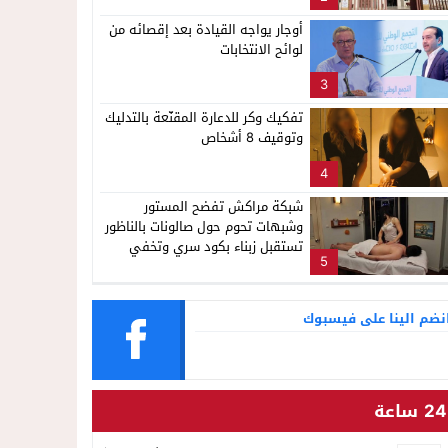
ناظور
لإشاعة والتحريض وحملات التضليل
أوجار يواجه القيادة بعد إقصائه من
لوائح الانتخابات
3
تفكيك وكر للدعارة المقنّعة بالتدليك
وتوقيف 8 أشخاص
4
شبكة مراكش تفضح المستور
وشبهات تحوم حول صالونات بالناظور
تستقبل زبناء بكود سري وتخفي
5
أنشطة مشبوهة خلف واجهات
التجميل
نضم الينا على فيسبوك
24 ساعة