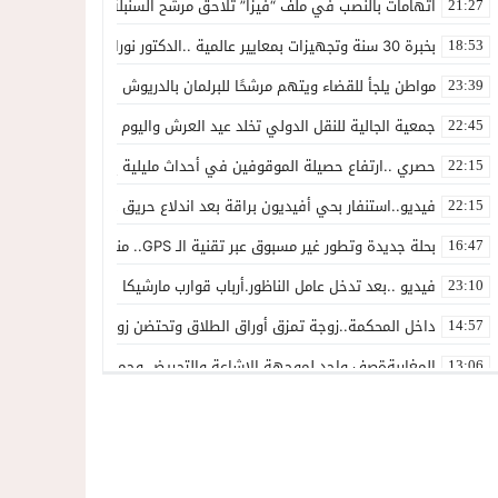
اتهامات بالنصب في ملف “فيزا” تلاحق مرشح السنبلة بالدريوش.. وشكاية
21:27
بخبرة 30 سنة وتجهيزات بمعايير عالمية ..الدكتور نورالدين صبار يفتتح عيادته المتخصصة في جراحة العظام بالناظور
18:53
مواطن يلجأ للقضاء ويتهم مرشحًا للبرلمان بالدريوش بالاستيلاء على 22 مليون سنتيم
23:39
جمعية الجالية للنقل الدولي تخلد عيد العرش واليوم الوطني للمهاجر بح
22:45
حصري ..ارتفاع حصيلة الموقوفين في أحداث مليلية إلى 82 شخصًا وتحقيقات تقود إلى متابعات جنائية ثقيلة
22:15
فيديو..استنفار بحي أفيديون براقة بعد اندلاع حريق داخل ضيعة فلاحية
22:15
بحلة جديدة وتطور غير مسبوق عبر تقنية الـ GPS.. منصة “مرحباناظور” تعزز مكانتها كوجهة أولى لسكان إقليمي الناظور والدريوش
16:47
فيديو ..بعد تدخل عامل الناظور.أرباب قوارب مارشيكا يعلقون احتجاجهم وي
23:10
داخل المحكمة..زوجة تمزق أوراق الطلاق وتحتضن زوجها في لحظة أعاد
14:57
المغاربةةصف واحد لموجهة الإشاعة والتحريض وحملات التضليل
13:06
أكثر من 45 ألف متفرج يسدلون الستار على دورة استثنائية للمهرجان المتوسطي بالناظور
12:54
المحمدية تسدل الستار على الدورة الثالثة لمهرجان العيطة المرساوية
22:51
توقيف المشتبه فيه في سرقة عدد من المنازل بحي عاريض بالناظور
22:42