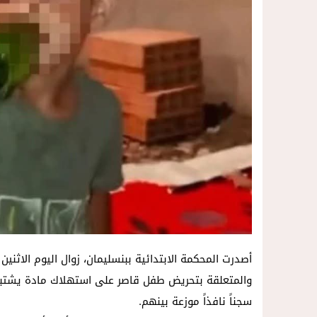
14:57
داخل المحكمة..زوجة تمزق أوراق الط
والمتعلقة بتحريض طفل قاصر على استهلاك مادة يشتب
سجناً نافذاً موزعة بينهم.