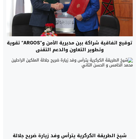
توقيع اتفاقية شراكة بين مديرية الأمن و”ARGOS” تقوية
وتطوير التعاون والدعم التقني
شيخ الطريقة الكركرية يترأس وفد زيارة ضريح جلالة