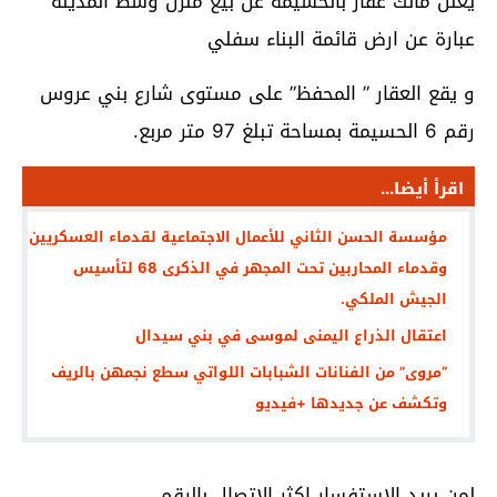
يعلن مالك عقار بالحسيمة عن بيع منزل وسط المدينة
عبارة عن ارض قائمة البناء سفلي
و يقع العقار ” المحفظ” على مستوى شارع بني عروس
رقم 6 الحسيمة بمساحة تبلغ 97 متر مربع.
اقرأ أيضا...
مؤسسة الحسن الثاني للأعمال الاجتماعية لقدماء العسكريين
وقدماء المحاربين تحت المجهر في الذكرى 68 لتأسيس
الجيش الملكي.
اعتقال الذراع اليمنى لموسى في بني سيدال
“مروى” من الفنانات الشبابات اللواتي سطع نجمهن بالريف
وتكشف عن جديدها +فيديو
لمن يريد الاستفسار اكثر الاتصال بالرقم