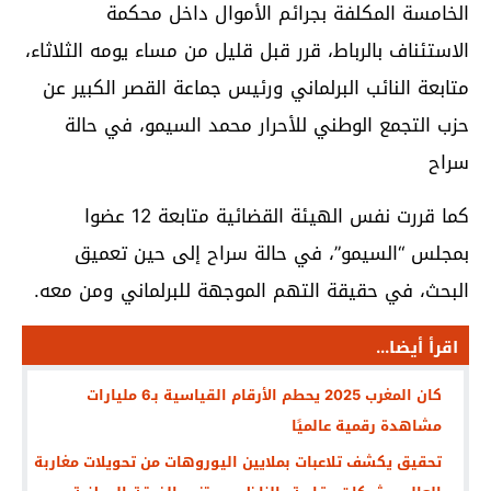
الخامسة المكلفة بجرائم الأموال داخل محكمة
الاستئناف بالرباط، قرر قبل قليل من مساء يومه الثلاثاء،
متابعة النائب البرلماني ورئيس جماعة القصر الكبير عن
حزب التجمع الوطني للأحرار محمد السيمو، في حالة
سراح
كما قررت نفس الهيئة القضائية متابعة 12 عضوا
بمجلس “السيمو”، في حالة سراح إلى حين تعميق
البحث، في حقيقة التهم الموجهة للبرلماني ومن معه.
اقرأ أيضا...
كان المغرب 2025 يحطم الأرقام القياسية بـ6 مليارات
مشاهدة رقمية عالميًا
تحقيق يكشف تلاعبات بملايين اليوروهات من تحويلات مغاربة