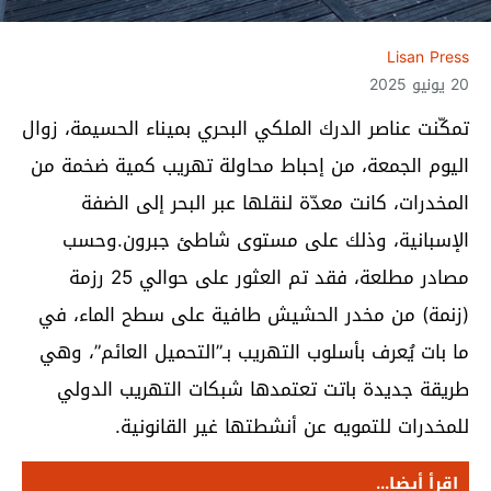
Lisan Press
20 يونيو 2025
تمكّنت عناصر الدرك الملكي البحري بميناء الحسيمة، زوال
اليوم الجمعة، من إحباط محاولة تهريب كمية ضخمة من
المخدرات، كانت معدّة لنقلها عبر البحر إلى الضفة
الإسبانية، وذلك على مستوى شاطئ جبرون.وحسب
مصادر مطلعة، فقد تم العثور على حوالي 25 رزمة
(زنمة) من مخدر الحشيش طافية على سطح الماء، في
ما بات يُعرف بأسلوب التهريب بـ”التحميل العائم”، وهي
طريقة جديدة باتت تعتمدها شبكات التهريب الدولي
للمخدرات للتمويه عن أنشطتها غير القانونية.
اقرأ أيضا...