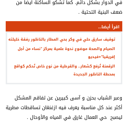
في الدوار بشكل دائم. كما تشكو الساكنة ايضا من
ضعف البنية التحتية .
اقرأ أيضا...
توقيف سارق حلي في وكر بحي المطار بالناظور رفقة خليلته
الصيام والصحة موضوع ندوة علمية بمركز “نساء من أجل
إفريقيا”+فيديو
الرقمنة تُرفع كشعار.. والقرطية من نوع خاص تُحكم كواقع
بمحطة الناظور الجديدة
وعبر الشباب بحزن و آسى كبيرين عن تفاقم المشكل
أكثر عند كل مناسبة يعرف فيه ازغنغان تساقطات مطرية
ليصبح حي العمال غارق في المياه والأوحال .