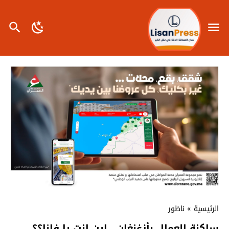
الرئيسية
»
ناظور
ساكنة العمال بأزغنغان.. اين انت يا فانا؟؟