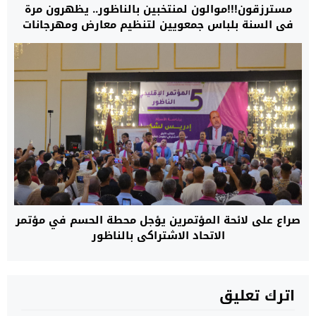
مسترزقون!!!موالون لمنتخبين بالناظور.. يظهرون مرة
في السنة بلباس جمعويين لتنظيم معارض ومهرجانات
بالمال العام
صراع على لائحة المؤتمرين يؤجل محطة الحسم في مؤتمر
الاتحاد الاشتراكي بالناظور
اترك تعليق