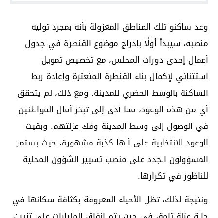
وعد ساكنو تلك المناطق المعزولة بأنه بمجرد توليه
منصبه، سيبدأ أولًا بإدراج موضوع القنطرة في جدول
أعمال إحدى دورات المجلس، مع تخصيص تمويل
استثنائي لإكمال بناء القنطرة المتعثرة وإعادة ربط
الساكنة بالوسط الحضري للمدينة. ومع ذلك، لم يتحقق
أي من هذه الوعود، مما أدى إلى تبخر آمال المواطنين
في الوصول إلى وسط المدينة وفك عزلتهم. وبقيت
الوعود الانتخابية على أنها كذبة مشهورة، حيث يستمر
المسؤولون الجدد على منصب تسيير الشؤون المحلية
للناظور في تكرارها.
ونتيجة لذلك، تظل الأحياء المعروفة بكثافة سكانها في
حالة عزلة تامة، في حين يتم إنفاق المليارات على تزيين