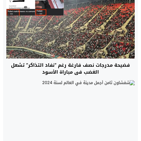
فضيحة مدرجات نصف فارغة رغم “نفاد التذاكر” تشعل
الغضب في مباراة الأسود