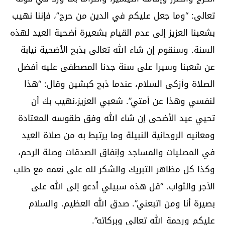
تعالى: “وما جعل عليكم في الدين من حرج”، فإننا نهيب
بشعبنا العزيز إلى عدم القيام بشعيرة أضحية العيد لهذه
السنة. وسنقوم إن شاء الله تعالى بذبح الأضحية نيابة
عن شعبنا وسيرا على سنة جدنا المصطفى عليه أفضل
الصلاة وأزكى السلام، عندما ذبح كبشين وقال: “هذا
لنفسي وهذا عن أمتي”. شعبي العزيز،نهيب بك أن
تحيي عيد الأضحى إن شاء الله وفق طقوسه المعتادة
ومعانيه الروحانية النبيلة وما يرتبط به من صلاة العيد
في المصليات والمساجد وإنفاق الصدقات وصلة الرحم،
وكذا كل مظاهر التبريك والشكر لله على نعمه مع طلب
الأجر والثواب. “قل هذه سبيلي أدعو إلى الله على
بصيرة أنا ومن اتبعني”. صدق الله العظيم. والسلام
عليكم ورحمة الله تعالى وبركاته”.