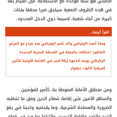
الأضحى هو سنة مؤكدة مع الاستطاعة، فإن القيام بها
في هذه الظروف الصعبة سيلحق ضررا محققا بفئات
كبيرة من أبناء شعبنا، لاسيما ذوي الدخل المحدود.
اقرأ أيضا...
وفاة أحمد الزفزافي والد ناصر الزفزافي بعد صراع مع المرض
الناظور: اختلالات بالجملة في المحطة البحرية الجديدة
الركراكي يوجه الدعوة ل55 لاعب في اللائحة الأولية لكأس
إفريقيا الكوت ديفوار
ومن منطلق الأمانة المنوطة بنا، كأمير للمؤمنين
والساهر الأمين على إقامة شعائر الدين وفق ما تتطلبه
الضرورة والمصلحة الشرعية، وما يقتضيه واجبنا في رفع
الحرج والضرر وإقامة التيسير، والتزاما بما ورد في قوله