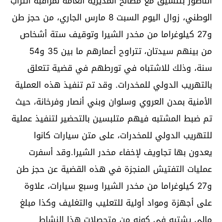
الناظور بتنسيق مع مصالح المديرية العامة لمراقبة التراب
الوطني، زوال اليوم السبت 8 مارس الجاري، من حجز طن
و27 كيلوغراما من مخدر الشيرا وتوقيف ستة أشخاص
من بينهم سيدتان، تتراوح أعمارهم ما بين 35 و54
سنة، وذلك للاشتباه في تورطهم في قضية تتعلق
بالتهريب الدولي للمخدرات. وقد تم تنفيذ هذه العملية
الأمنية بمدن العروي وسلوان وبني أنصار وفرخانة، حيث
تم ضبط المشتبه فيهم متلبسين بالتحضير لتنفيذ عملية
للتهريب الدولي للمخدرات، على متن سيارات كانوا
يعدون بها تجاويف لإخفاء مخدر الشيرا.وقد أسفرت
عمليات التفتيش المنجزة في هذه القضية عن حجز طن
و27 كيلوغراما من مخدر الشيرا وسبع سيارات، علاوة
على أجهزة ومواد أولية للتعليب والتغليف وكذا مبلغ
مالي يشتبه في كونه من متحصلات هذا النشاط