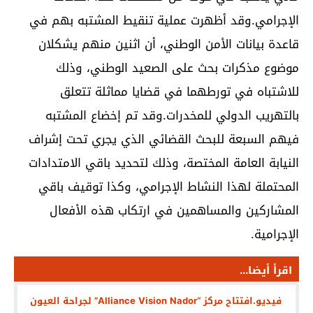
الإجرامي.وقد أظهرت عملية تنقيط المشتبه بهم في
قاعدة بيانات الأمن الوطني، أن اثنين منهم يشكلان
موضوع مذكرات بحث على الصعيد الوطني، وذلك
للاشتباه في تورطهما في قضايا مماثلة تتعلق
بالتهريب الدولي للمخدرات.وقد تم إخضاع المشتبه
فيهم السبعة للبحث القضائي الذي يجري تحت إشراف
النيابة العامة المختصة، وذلك لتحديد باقي الامتدادات
المحتملة لهذا النشاط الإجرامي، وكذا توقيف باقي
المشاركين والمساهمين في ارتكاب هذه الأفعال
الإجرامية.
اقرأ أيضا...
فيديو.افتتاح مركز “Alliance Vision Nador” لجراحة العيون