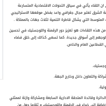
ان اللقاء يأتي في سياق التحولات الاقتصادية المتسارعة
جهة الشرق تعتبر مجال جغرافي واعد بفضل موقعها الاستراتيجي
رب المتوسط التي يشكل قاطرة التنمية لثلاث جهات بالمملكة .
ن هذه اللقاءات هو تعزيز دور الرقمنة واللوجستيك في تحسين
ير ولوجهم إلى أسواق جديدة. كما تسعى كذالك إلى خلق فضاء
ي القطاعين العام والخاص.
وجستيك.
شراكة والتعاون داخل وخارج الجهة.
لية.
لدائرة وقائدة الملحقة الادارية السابعة ومشاركة وازنة لممثلي
إضافة إلى خبراء في الرقمنة واللوجستيك، و ثلةما جعل من