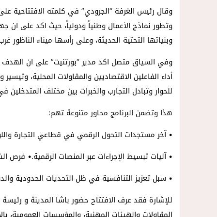
وقال رئيس الغرفة “الجرودي” في كلمته الافتتاحية على 
وتطور نماذج الأعمال وطنياً ودولياً، حيث اكد على ان 
وبنياتها التحتية الحديثة، وعلى رأسها ميناء الناظور غ
وفي السياق متصل اكد مدير “بورتنيت” على ان الهدف م
أداء الفاعلين الاقتصاديين والمقاولات المحلية، وتيس
للحوار وتبادل التجارب والخبرات بين مختلف المتدخلين ف
هذا وتضمن البرنامج محاور متنوعة تهم:
• آخر مستجدات التحول الرقمي في قطاعي التجارة والل
• آليات تبسيط الإجراءات عبر المنصات الرقمية.• فرص ال
• سبل تعزيز التنافسية في ظل التحديات الحدودية والدو
للإشارة فقد عرف الافتتاح حضور باشا المدينة و رئيسة ا
المقاولات والهيئات المهنية، والمؤسسات العمومية، بال