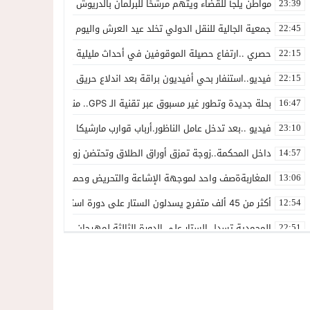
مواطن يلجأ للقضاء ويتهم مرشحًا للبرلمان بالدريوش بالاستيلاء على 22 مليون سنتيم
23:39
جمعية الجالية للنقل الدولي تخلد عيد العرش واليوم الوطني للمهاجر بح
22:45
حصري ..ارتفاع حصيلة الموقوفين في أحداث مليلية إلى 82 شخصًا وتحقيقات تقود إلى متابعات جنائية ثقيلة
22:15
فيديو..استنفار بحي أفيديون براقة بعد اندلاع حريق داخل ضيعة فلاحية
22:15
بحلة جديدة وتطور غير مسبوق عبر تقنية الـ GPS.. منصة “مرحباناظور” تعزز مكانتها كوجهة أولى لسكان إقليمي الناظور والدريوش
16:47
فيديو ..بعد تدخل عامل الناظور.أرباب قوارب مارشيكا يعلقون احتجاجهم وي
23:10
داخل المحكمة..زوجة تمزق أوراق الطلاق وتحتضن زوجها في لحظة أعاد
14:57
المغاربةةصف واحد لموجهة الإشاعة والتحريض وحملات التضليل
13:06
أكثر من 45 ألف متفرج يسدلون الستار على دورة استثنائية للمهرجان المتوسطي بالناظور
12:54
المحمدية تسدل الستار على الدورة الثالثة لمهرجان العيطة المرساوية
22:51
توقيف المشتبه فيه في سرقة عدد من المنازل بحي عاريض بالناظور
22:42
حصري ..إحالة 50 موقوفاً على سجن سلوان على خلفية أحداث معبر مليلية ومتابعات بتهم جنائية وجنحية ثقيلة
22:39
خلاف حول اللائحة الجهوية يُسقط ترشح محمد رشيد..وقيادة PPSتفقد أحد أبرز وجوهها بالناظور
21:13