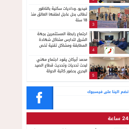
فيديو..وداديات سكنية بالناظور
تطالب بحل عاجل لملفها العالق منذ
18 سنة
3
اجتماع رابطة المستثمرين بجهة
الشرق لتدارس مشاكل شهادة
المطابقة ومشاكل تقنية تخص
4
المنصة الرقمية للتجارة الدولية
“portnet”
محمد أبركان يقود اجتماع مهني
لبحث تحديات وتحديث قطاع الصيد
البحري بحضور كاتبة الدولة
5
نضم الينا على فيسبوك
24 ساعة