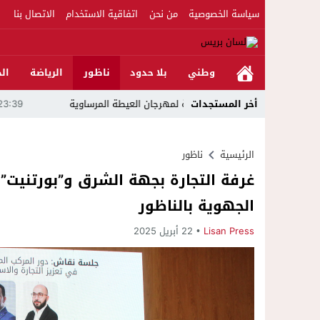
سياسة الخصوصية
من نحن
اتفاقية الاستخدام
الاتصال بنا
وطني
بلا حدود
ناظور
الرياضة
الج
ن العيطة المرساوية
أخر المستجدات
23:39
مواطن يلجأ للقضاء ويتهم مرشحًا للبرلمان بالدريوش
الرئيسية
ناظور
غرفة التجارة بجهة الشرق و”بورتنيت” 
الجهوية بالناظور
Lisan Press
22 أبريل 2025