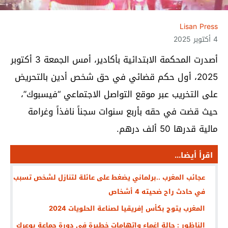
Lisan Press
4 أكتوبر 2025
أصدرت المحكمة الابتدائية بأكادير، أمس الجمعة 3 أكتوبر
2025، أول حكم قضائي في حق شخص أدين بالتحريض
على التخريب عبر موقع التواصل الاجتماعي “فيسبوك”،
حيث قضت في حقه بأربع سنوات سجناً نافذاً وغرامة
مالية قدرها 50 ألف درهم.
اقرأ أيضا...
عجائب المغرب ..برلماني يضغط على عائلة لتنازل لشخص تسبب
في حادث راح ضحيته 4 أشخاص
المغرب يتوج بكأس إفريقيا لصناعة الحلويات 2024
الناظور : حالة إغماء واتهامات خطيرة في دورة جماعة بوعرك