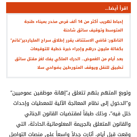
اقرأ أيضا...
إحباط تهريب أكثر من 14 ألف قرص مخدر بميناء طنجة
المتوسط وتوقيف سائق شاحنة
الناظور: قاضي الاستئناف يقرر إطلاق سراح الملياردير”غانم”
بكفالة مليون درهم وإجراء خبرة خطية للتوقيعات
بعد أيام من الغموض.. الدرك الملكي يفك لغز مقتل سائق
تطبيق للنقل ويوقف المتورطين بضواحي سلا
وتوبع المتهم بتهم تتعلق بـ”إهانة موظفين عموميين”
و”الدخول إلى نظام المعالجة الآلية للمعطيات وإحداث
خلل فيه”، وذلك طبقاً لمقتضيات القانون الجنائي
والقانون المتعلق بالجريمة المعلوماتية.الحادثة، التي
وقعت قبل أيام، أثارت جدلاً واسعاً على منصات التواصل