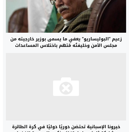
زعيم “البوليساريو” يعفي ما يسمى بوزير خارجيته من
مجلس الأمن وخليفتُه مُتهم باختلاس المساعدات
خيرونا الإسبانية تحتضن دوريًا دوليًا في كرة الطائرة