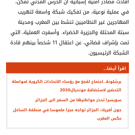
أفادت مصادر أمنية إسبانية أن الحرس المدني تمكن،
في عملية نوعية، من تفكيك شبكة واسعة لتهريب
المهاجرين غير النظاميين تنشط بين المغرب ومدينة
سبتة المحتلة والجزيرة الخضراء. وأسفرت العملية، التي
تمت بإشراف قضائي، عن اعتقال 11 شخصاً بينهم قادة
الشبكة الرئيسيون.
اقرأ أيضا...
برشلونة..اجتماع لقجع مع رؤساء الاتحادات الكروية لمواصلة
التحضير لاستضافة مونديال2030
سويسرا تحذر مواطنيها من السفر الى الجزائر
جون أفريك: الجزائر تواجه عجزا ملموسا في منطقة الساحل
عكس المغرب