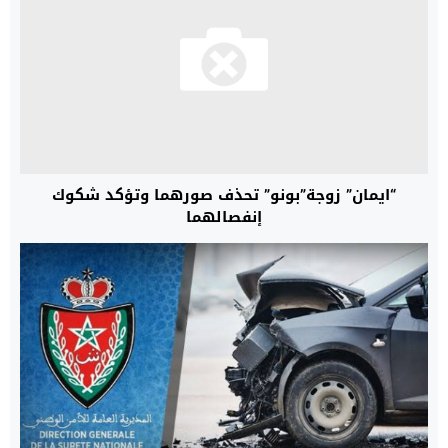
“ايمان” زوجة”بونو” تحذف صورهما وتؤكد شكوك
إنفصالهما