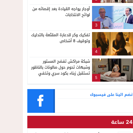
ناظور
أوجار يواجه القيادة بعد إقصائه من
لوائح الانتخابات
3
تفكيك وكر للدعارة المقنّعة بالتدليك
وتوقيف 8 أشخاص
4
شبكة مراكش تفضح المستور
وشبهات تحوم حول صالونات بالناظور
تستقبل زبناء بكود سري وتخفي
5
أنشطة مشبوهة خلف واجهات
التجميل
نضم الينا على فيسبوك
24 ساعة