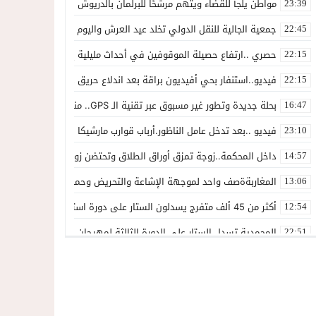
مواطن يلجأ للقضاء ويتهم مرشحًا للبرلمان بالدريوش بالاستيلاء على 22 مليون سنتيم
23:39
جمعية الجالية للنقل الدولي تخلد عيد العرش واليوم الوطني للمهاجر بح
22:45
حصري ..ارتفاع حصيلة الموقوفين في أحداث مليلية إلى 82 شخصًا وتحقيقات تقود إلى متابعات جنائية ثقيلة
22:15
فيديو..استنفار بحي أفيديون براقة بعد اندلاع حريق داخل ضيعة فلاحية
22:15
بحلة جديدة وتطور غير مسبوق عبر تقنية الـ GPS.. منصة “مرحباناظور” تعزز مكانتها كوجهة أولى لسكان إقليمي الناظور والدريوش
16:47
فيديو ..بعد تدخل عامل الناظور.أرباب قوارب مارشيكا يعلقون احتجاجهم وي
23:10
داخل المحكمة..زوجة تمزق أوراق الطلاق وتحتضن زوجها في لحظة أعاد
14:57
المغاربةةصف واحد لموجهة الإشاعة والتحريض وحملات التضليل
13:06
أكثر من 45 ألف متفرج يسدلون الستار على دورة استثنائية للمهرجان المتوسطي بالناظور
12:54
المحمدية تسدل الستار على الدورة الثالثة لمهرجان العيطة المرساوية
22:51
توقيف المشتبه فيه في سرقة عدد من المنازل بحي عاريض بالناظور
22:42
حصري ..إحالة 50 موقوفاً على سجن سلوان على خلفية أحداث معبر مليلية ومتابعات بتهم جنائية وجنحية ثقيلة
22:39
خلاف حول اللائحة الجهوية يُسقط ترشح محمد رشيد..وقيادة PPSتفقد أحد أبرز وجوهها بالناظور
21:13