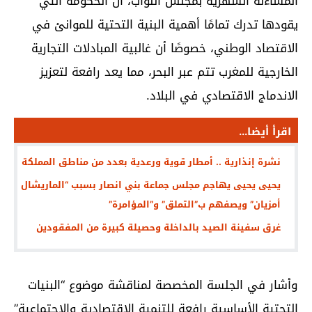
المساءلة الشهرية بمجلس النواب، أن الحكومة التي
يقودها تدرك تمامًا أهمية البنية التحتية للموانئ في
الاقتصاد الوطني، خصوصًا أن غالبية المبادلات التجارية
الخارجية للمغرب تتم عبر البحر، مما يعد رافعة لتعزيز
الاندماج الاقتصادي في البلاد.
اقرأ أيضا...
نشرة إنذارية .. أمطار قوية ورعدية بعدد من مناطق المملكة
يحيى يحيى يهاجم مجلس جماعة بني انصار بسبب “الماريشال
أمزيان” ويصفهم ب”التملق” و”المؤامرة”
غرق سفينة الصيد بالداخلة وحصيلة كبيرة من المفقودين
وأشار في الجلسة المخصصة لمناقشة موضوع “البنيات
التحتية الأساسية رافعة للتنمية الاقتصادية والاجتماعية”