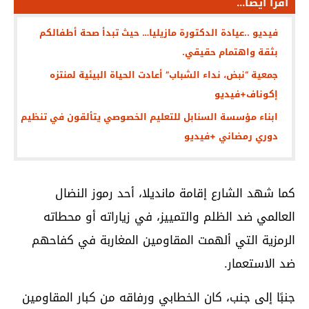
اقرأ أيضا...
فيديو ..عيادة الدكتورة مازيليا… حيث تبدأ صحة أطفالكم
بثقة واهتمام حقيقي.
جمعية “نبض، نداء الشباب” أعادت الحياة البيئية لمنتزه
إكوناف+فيديو
ابناء مؤسسة السنابل للتعليم الخصوصي يتألقون في تنظيم
دوري رمضاني +فيديو
كما شهد الشارع إقامة مانديلا، أحد رموز النضال
العالمي ضد الظلم والتمييز، في زياراته أو محطاته
الرمزية التي ألهمت المقاومين المغاربة في كفاحهم
ضد الاستعمار.
جنبًا إلى جنب، كان الخطابي ورفاقه من كبار المقاومين